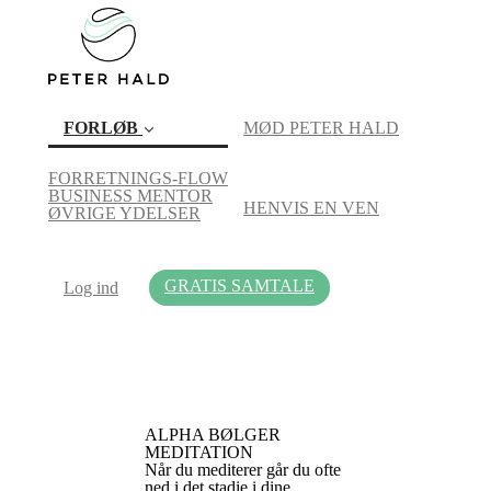
FORLØB
MØD PETER HALD
FORRETNINGS-FLOW
BUSINESS MENTOR
HENVIS EN VEN
(current)
ØVRIGE YDELSER
GRATIS SAMTALE
Log ind
ALPHA BØLGER
MEDITATION
Når du mediterer går du ofte
ned i det stadie i dine