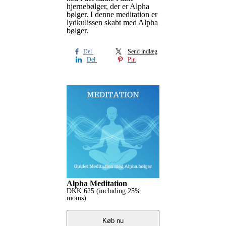
hjernebølger, der er Alpha
bølger. I denne meditation er
lydkulissen skabt med Alpha
bølger.
Del
Send indlæg
Del
Pin
Alpha Meditation
DKK
625
(including 25%
moms)
Køb nu