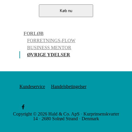
Køb nu
FORLØB
FORRETNINGS-FLOW
BUSINESS MENTOR
ØVRIGE YDELSER
Kundeservice
Handelsbetingelser
Copyright © 2026
Hald & Co. ApS
·
Kurprinsenskvarter
14
·
2680 Solrød Strand
·
Denmark