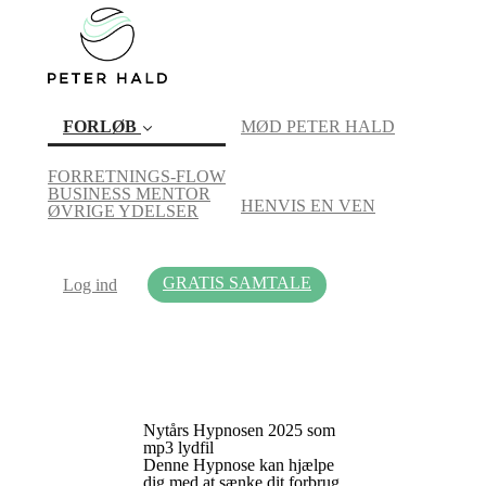
FORLØB
MØD PETER HALD
FORRETNINGS-FLOW
BUSINESS MENTOR
HENVIS EN VEN
(current)
ØVRIGE YDELSER
GRATIS SAMTALE
Log ind
Nytårs Hypnosen 2025 som
mp3 lydfil
Denne Hypnose kan hjælpe
dig med at sænke dit forbrug