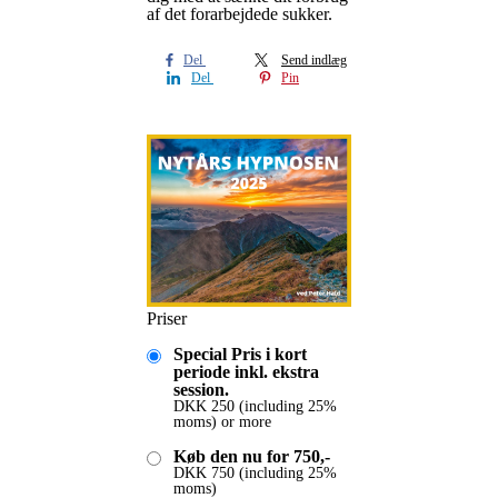
af det forarbejdede sukker.
Del
Send indlæg
Del
Pin
Priser
Special Pris i kort
periode inkl. ekstra
session.
DKK
250
(including 25%
moms)
or more
Køb den nu for 750,-
DKK
750
(including 25%
moms)