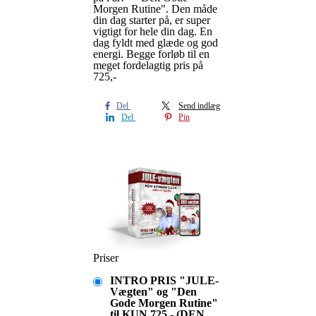
Morgen Rutine". Den måde
din dag starter på, er super
vigtigt for hele din dag. En
dag fyldt med glæde og god
energi. Begge forløb til en
meget fordelagtig pris på
725,-
Del
Send indlæg
Del
Pin
Priser
INTRO PRIS "JULE-
Vægten" og "Den
Gode Morgen Rutine"
til KUN 725.- (DEN