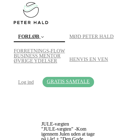
FORLØB
MØD PETER HALD
FORRETNINGS-FLOW
BUSINESS MENTOR
HENVIS EN VEN
(current)
ØVRIGE YDELSER
GRATIS SAMTALE
Log ind
JULE-vægten
"JULE-vægten" -Kom
igennem Julen uden at tage
på i år! + "Den Gode