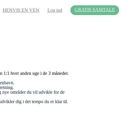
GRATIS SAMTALE
HENVIS EN VEN
Log ind
n 1:1 hver anden uge i de 3 måneder.
benhavn.
retning.
 nye områder du vil udvikle for de
dvikler dig i det tempo du er klar til.