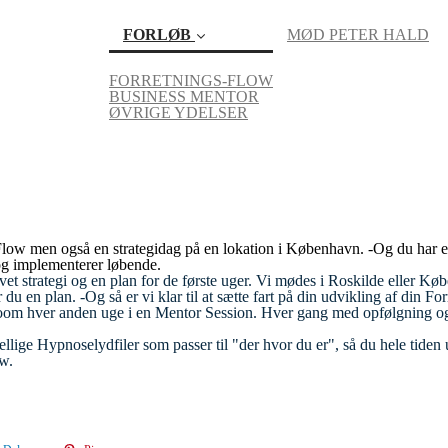
FORLØB
MØD PETER HALD
FORRETNINGS-FLOW
BUSINESS MENTOR
(current)
ØVRIGE YDELSER
Flow
men også en strategidag på en lokation i København.
-Og du har e
 og implementerer løbende.
avet strategi og en plan for de første uger. Vi mødes i Roskilde eller Kø
du en plan. -Og så er vi klar til at sætte fart på din udvikling af din For
Zoom hver anden uge i en Mentor Session. Hver gang med opfølgning og
skellige Hypnoselydfiler som passer til "der hvor du er", så du hele tiden u
ow.