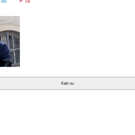
Del
Pin
Køb nu