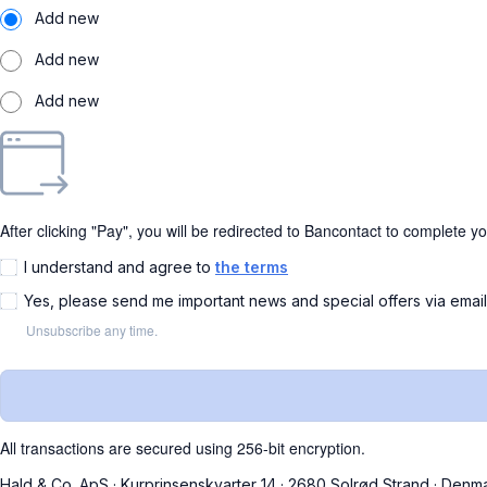
Add new
Add new
Add new
After clicking "Pay", you will be redirected to Bancontact to complete y
I understand and agree to
the terms
Yes, please send me important news and special offers via emai
Unsubscribe any time.
All transactions are secured using 256-bit encryption.
Hald & Co. ApS
·
Kurprinsenskvarter 14
·
2680 Solrød Strand
·
Denm