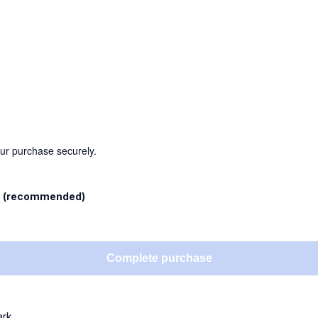
our purchase securely.
l
(recommended)
Complete purchase
ark