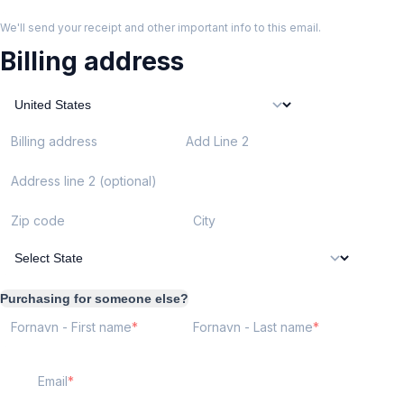
We'll send your receipt and other important info to this email.
Billing address
Billing address
Add Line 2
Address line 2 (optional)
Zip code
City
Purchasing for someone else?
Fornavn - First name
Fornavn - Last name
Email